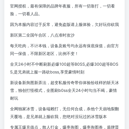
官网授权，最有保障的品牌年夜服，所有一切靠打，一切看
脸，一切看人品。
因为本服内容过于反常，避免盗版请上服体验，欠好玩你砍我
新区第二全国午合区，八点准时攻沙
每天吃肉，不计本钱，设备及账号均永远有保底保值，由官方
同一保值，不限新区老区，比例不变！
全天24小时不中断刷新必爆100超等B0SS,必爆300超等BOS
S,是兄弟就上服一路砍boss,享受豪情时刻
新设备新舆图新弄法，超变私服传奇带你体验纷歧样的斩天冰
雪，独创打怪模式，全图刷b0ss全天24小时勾当不竭，豪情
耐玩
全网独家冰雪，设备端赖打，无任何合成，杀他个天崩地裂翻
天覆地，是兄弟就上服砍我，您绝对没玩过的冰雪版本
专属王爆充值点，散人打金，爆率舆图，爆率舆图卷，盾牌晋