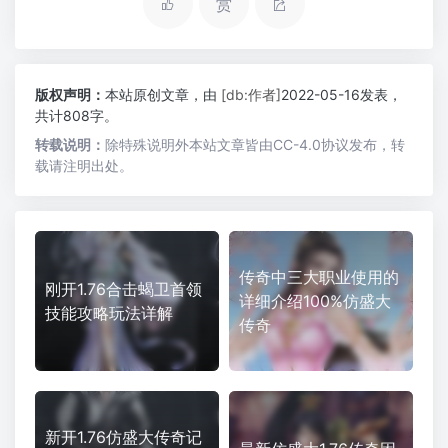
赏
版权声明：
本站原创文章，由
[db:作者]
2022-05-16发表，
共计808字。
转载说明：
除特殊说明外本站文章皆由CC-4.0协议发布，转
载请注明出处。
传奇中三大职业使用的
刚开1.76合击蝎卫首领
详细介绍100%仿盛大
技能攻略玩法详解
传奇
新开1.76仿盛大传奇记