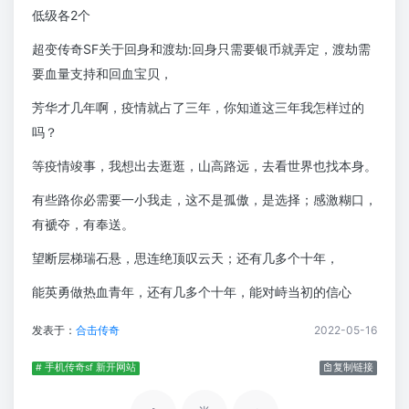
低级各2个
超变传奇SF关于回身和渡劫:回身只需要银币就弄定，渡劫需
要血量支持和回血宝贝，
芳华才几年啊，疫情就占了三年，你知道这三年我怎样过的
吗？
等疫情竣事，我想出去逛逛，山高路远，去看世界也找本身。
有些路你必需要一小我走，这不是孤傲，是选择；感激糊口，
有褫夺，有奉送。
望断层梯瑞石悬，思连绝顶叹云天；还有几多个十年，
能英勇做热血青年，还有几多个十年，能对峙当初的信心
发表于：
合击传奇
2022-05-16
# 手机传奇sf 新开网站
复制链接