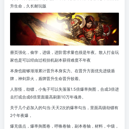
升生命，久长耐玩版
册页强化，偷学，进级，进阶需求量也很是年夜。散人打金玩
家也是可以经由过程挂机副本获得难度不年夜
本身也能够渐渐累计晋升本身实力。在晋升方面优先进级盾
牌，神剑异火，盾牌晋升生命晋升较着。
人形怪，劫镖，小兔子可以失落落1.5倍爆率舆图，合成3倍进
去打或合成6倍里面最高刷新10万年魂兽。
关于几个必加入的勾当:天天2次的爆率勾当，里面高级劫镖有
2个年夜爆，
爆充值点，爆率舆图卷，呼唤卷轴，副本卷轴，材料，中级，