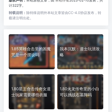
版权声明：
本站原创文章，由
本站作者
2023-02-10发表，共
计322字。
转载说明：
除特殊说明外本站文章皆由CC-4.0协议发布，转
载请注明出处。
1.85英雄合击里的困魔
我本沉默：道士玩法攻
咒是一个摆设吗
略
1.80星王合击传奇女道
1.80火龙传奇里的小白
士玩家需要哪些衣服
可以挑战石墓阵吗