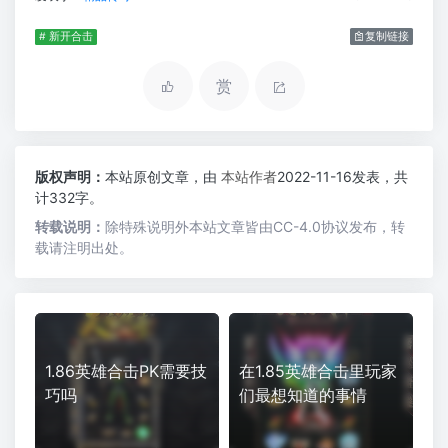
# 新开合击
复制链接
赏
版权声明：
本站原创文章，由
本站作者
2022-11-16发表，共
计332字。
转载说明：
除特殊说明外本站文章皆由CC-4.0协议发布，转
载请注明出处。
1.86英雄合击PK需要技
在1.85英雄合击里玩家
巧吗
们最想知道的事情