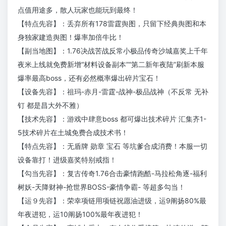
点值用途多，散人玩家也能玩到最终！
【特点先容】：丢弃所有178雷霆舆图，只留下经典舆图和本
身独家建造舆图！爆率加倍牛比！
【副当地图】：1.76决战苦战反常小极品传奇沙城嘉奖上千年
夜米上线就免费新增“材料设备副本”“第二新年夜陆”刷新本服
爆率最高boss，还有必然概率爆出碎片宝石！
【设备先容】：祖玛-赤月-雷霆-战神-极品战神（不反常 无补
钉 都是昌大外不雅）
【技术先容】：游戏中肆意boss 都可爆出技术碎片 汇集齐1-
5技术碎片在土城免费合成技术书！
【特点先容】：无盾牌 勋章 宝石 等坑爹合成消费！本服一切
设备靠打！进级嘉奖特别戒指！
【勾当先容】：复古传奇1.76合击豪情跑酷-马拉松角逐-福利
树妖-天降财神-抢世界BOSS-豪情争霸- 等超多勾当！
【运９先容】：荣幸项链用项链祝愿油进级，运9阐扬80%最
年夜进犯，运10阐扬100%最年夜进犯！