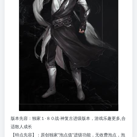
版本先容：独家１·８０战·神复古进级版本，游戏乐趣更多,合
适散人成长
【特点先容】：原创独家“泡点值”进级功能，无收费泡点，泡