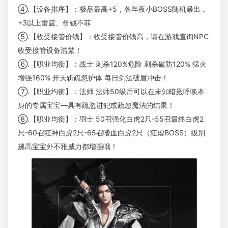
④.【设备排序】：极品最高+5，各年夜小BOSS随机暴出，
+3以上雷霆、价钱不菲
⑤.【收受接管价钱】：收受接管价钱高，请在游戏查询NPC
收受接管设备浩繁！
⑥.【职业均衡】：战士 刺杀120%危险 刺杀破防120% 猛火
增强160% 开天斩疏忽护体 每日剑法破盾冲击！
⑦.【职业均衡】：法师 法师50级后可以在未知暗殿呼唤本
身的专属宝宝—具有疏忽进犯或疏忽魔法的结果！
⑧.【职业均衡】：羽士 50召强化白虎2只-55召最终白虎2
只-60召狂神白虎2只-65召嗜血白虎2只（狂虐BOSS）级别
越高宝宝外不雅威力都增强哦！