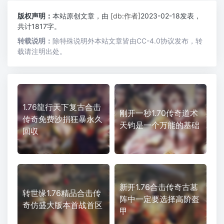
版权声明：
本站原创文章，由
[db:作者]
2023-02-18发表，
共计1817字。
转载说明：
除特殊说明外本站文章皆由CC-4.0协议发布，转
载请注明出处。
1.76龍行天下复古合击
刚开一秒1.70传奇道术
传奇免费沙捐狂暴永久
天钧是一个万能的基础
回収
新开1.76合击传奇古墓
转世缘1.76精品合击传
阵中一定要选择高阶盔
奇仿盛大版本首战首区
甲