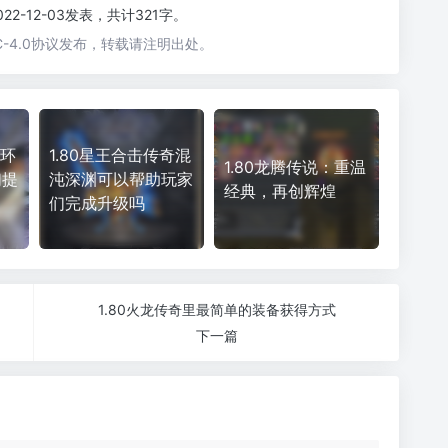
022-12-03发表，共计321字。
-4.0协议发布，转载请注明出处。
奇环
1.80星王合击传奇混
1.80龙腾传说：重温
们提
沌深渊可以帮助玩家
经典，再创辉煌
们完成升级吗
1.80火龙传奇里最简单的装备获得方式
下一篇