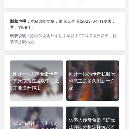
版权声明：
本站原创文章，由
[db:作者]
2023-04-11发表，
共计1168字。
转载说明：
除特殊说明外本站文章皆由CC-4.0协议发布，转
载请注明出处。
刚开一秒1.76合击传奇
刚开一秒的传奇私服沃
护身戒指在游戏中怎么
玛教主是多久刷新一次
才能提升作用
呢
仿盛大传奇合击挖矿玩
1.76约战神器合击传奇
法详细分析这样玩家才