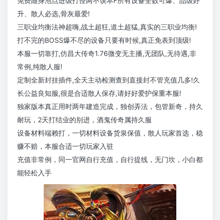
免费随身泡点进级打怪两不误本F所有设备全数可爆、品级好
升、散人必选,骨灰最爱!
三职业均衡法神超嗨,战土超狂,道土超猛,真实的三职业均衡!
打不完的BOSS爆不尽的设备只要有时候,真正免表到顶级!
本服一切靠打,仿昌大传奇1.76微变无主播,无团队,无待遇,非
常例,纯散人服!
定制全新封挂插件,全天主动检测查到直接封不管充值几多!久
长公益良知服,很是合适散人保存,请好好爱护保重本服!
独家版本真正用时两年建造完成，独创弄法，包管新奇，持久
耐玩，2天打结业的别进，酒鬼传奇属持久服
设备材料端赖打，一切材料设备货泉保值，散人玩家首选，稳
赚不赔，本服合适一切玩家入驻
充值非常例，同一官网自行充值，自行提线，无门坎，小白都
能轻松入手