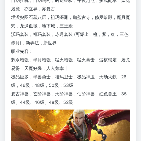
自助挂机，自助喝药，时送经验，午夜泡点，多线副本，烟花
屠魔，亦立异，亦复古
埋没舆图石墓八层，祖玛深渊，珈蓝古寺，修罗暗殿，魔月魔
穴，龙渊血域，地下城，三王殿
沃玛套装，祖玛套装，赤月套装 (可爆出，橙，紫，红，三色
赤月)，新弄法，新世界
职业先容：
刺杀增强，半月增强，猛火增强，猛火暴击，蛮横锁定，屠龙
易得，天魔好爆，人人荣幸十
极品巨多，半兽勇士，祖玛卫士，极品神卫，天劫火蚁，26
级，46级，48级，50级，53级
复古神兽，玄阶神兽，天阶神兽，仙阶神兽，红色兽王，35
级、44级、46级、48级、52级