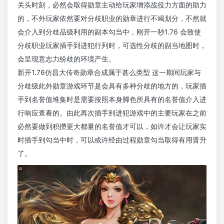
关头时刻，必然会取得勋章主动给玩家增添战役力方面的助力
的，不外玩家依然要对分歧职业的勋章进行不竭划分，不然就
会介入到分歧品级利用的副本勾当中，刚开一秒1.76 会致使
分歧职业玩家插手到进犯行列时，可选性分歧的副当地图时，
会呈现意志力纷歧的环境产生。
新开1.76仿昌大传奇勋章合成属于甚么类型 这一期间玩家与
分歧级此外勋章游戏环节是会具有多种分歧的地方的，玩家插
手到名誉值堆集时是需要按照本身脚色所具有的名誉值介入进
行响应查看的。由此再次插手到进犯游戏中的主要玩家在之前
必然要做到积攒更大都量的名誉值才可以，如许才会让玩家实
时插手到勾当中时，可以或许经由过程勋章勾当取得有用晋升
了。