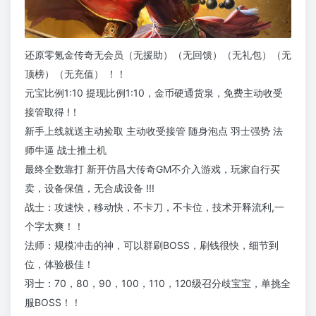
还原零氪金传奇无会员（无援助）（无回馈）（无礼包）（无
顶榜）（无充值） ！！
元宝比例1:10 提现比例1:10，金币硬通货泉，免费主动收受
接管取得 !！
新手上线就送主动捡取 主动收受接管 随身泡点 羽士强势 法
师牛逼 战士推土机
最终全数靠打 新开仿昌大传奇GM不介入游戏，玩家自行买
卖，设备保值，无合成设备 !!!
战士：攻速快，移动快，不卡刀，不卡位，技术开释流利,一
个字太爽！！
法师：规模冲击的神，可以群刷BOSS，刷钱很快，细节到
位，体验极佳！
羽士：70，80，90，100，110，120级召分歧宝宝，单挑全
服BOSS！！