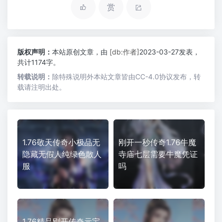
赏
版权声明：
本站原创文章，由
[db:作者]
2023-03-27发表，
共计1174字。
转载说明：
除特殊说明外本站文章皆由CC-4.0协议发布，转
载请注明出处。
1.76敬天传奇小极品无
刚开一秒传奇1.76牛魔
隐藏无假人纯绿色散人
寺庙七层需要牛魔凭证
服
吗
1.76精品刚开传奇元宝