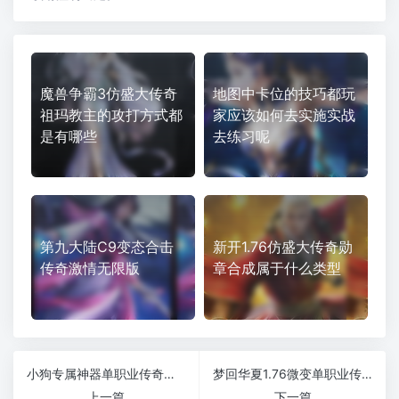
魔兽争霸3仿盛大传奇
地图中卡位的技巧都玩
祖玛教主的攻打方式都
家应该如何去实施实战
是有哪些
去练习呢
第九大陆C9变态合击
新开1.76仿盛大传奇勋
传奇激情无限版
章合成属于什么类型
小狗专属神器单职业传奇新开私服
梦回华夏1.76微变单职业传奇纯绿色游戏
上一篇
下一篇