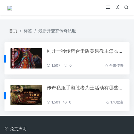
首页
标签
最新开变态传奇私服
刚开一秒传奇合击版黄泉教主怎么打才能提升打怪效率
1,507
0
合击传奇
传奇私服手游胜者为王活动有哪些奖励
1,501
0
176微变
免责声明