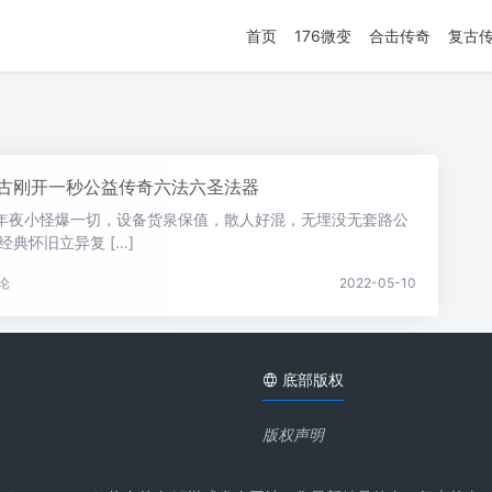
首页
176微变
合击传奇
复古
古刚开一秒公益传奇六法六圣法器
年夜小怪爆一切，设备货泉保值，散人好混，无埋没无套路公
经典怀旧立异复 […]
论
2022-05-10
底部版权
版权声明