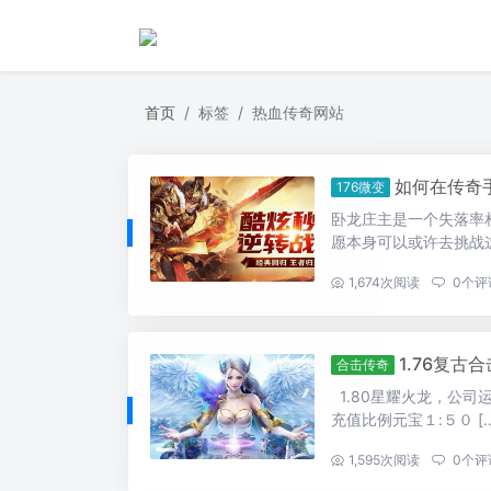
首页
标签
热血传奇网站
如何在传奇
176微变
卧龙庄主是一个失落率
愿本身可以或许去挑战这个
...
1,674
次阅读
0
个评
1.76复
合击传奇
1.80星耀火龙，公
充值比例元宝１:５０ […
...
1,595
次阅读
0
个评