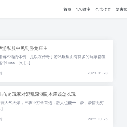
首页
176微变
合击传奇
复古
手游私服中见到卧龙庄主
相当不错的体例，是以在传奇手游私服里面有良多的玩家都但
boss，只 […]
论
2023-01-28
古合击传奇玩家对混乱深渊副本应该怎么玩
司运营人气火爆，三职业打金首选，散人也能干土豪，豪情无穷
]
论
2022-10-25