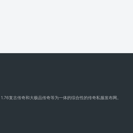
精品传奇、复古传奇、1.76复古传奇和大极品传奇等为一体的综合性的传奇私服发布网。