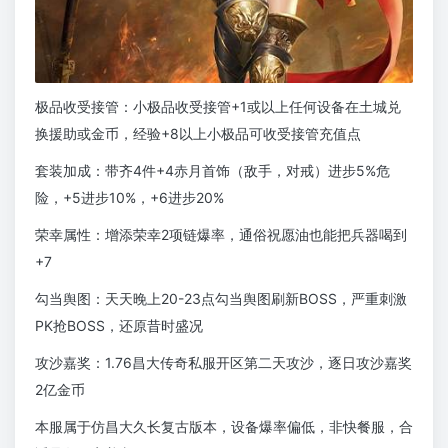
极品收受接管：小极品收受接管+1或以上任何设备在土城兑
换援助或金币，经验+8以上小极品可收受接管充值点
套装加成：带齐4件+4赤月首饰（敌手，对戒）进步5%危
险，+5进步10%，+6进步20%
荣幸属性：增添荣幸2项链爆率，通俗祝愿油也能把兵器喝到
+7
勾当舆图：天天晚上20-23点勾当舆图刷新BOSS，严重刺激
PK抢BOSS，还原昔时盛况
攻沙嘉奖：1.76昌大传奇私服开区第二天攻沙，逐日攻沙嘉奖
2亿金币
本服属于仿昌大久长复古版本，设备爆率偏低，非快餐服，合