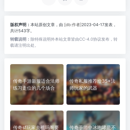
版权声明：
本站原创文章，由
[db:作者]
2023-04-17发表，
共计543字。
转载说明：
除特殊说明外本站文章皆由CC-4.0协议发布，转
载请注明出处。
传奇手游新服适合法师
传奇私服推荐给35+法
练习走位的几个场合
师玩家的武器
传奇sf玩家去祖玛阁要
传奇手游中冰咆哮是不