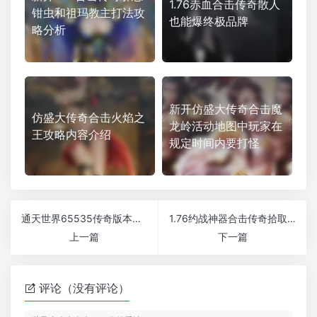
1.76赤血合击传奇散人
钳虫和祖玛教主打法攻
也能爆终极品牌
略分析
新开仿盛大传奇合击魔
仿盛大传奇合击火焰之
龙岭活动地图中玩家在
王攻略内容介绍
规定时间内要打怪
通天世界65535传奇版本散人小资土豪都能爽
1.76约战神器合击传奇拾取鉴定玩法多样版本
上一篇
下一篇
评论（没有评论）