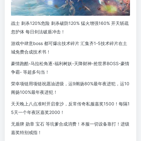
战士 刺杀120%危险 刺杀破防120% 猛火增强160% 开天斩疏
忽护体 每日剑法破盾冲击！
游戏中肆意boss 都可爆出技术碎片 汇集齐1-5技术碎片在土
城免费合成技术书！
豪情跑酷-马拉松角逐-福利树妖-天降财神-抢世界BOSS-豪情
争霸- 等超多勾当！
荣幸项链用项链祝愿油进级，运9阐扬80%最年夜进犯，运10
阐扬100%最年夜进犯！
天天晚上八点准时开启拿沙，反常传奇私服嘉奖1500！每隔1
5天一个年夜区嘉奖2000！
无盾牌 勋章 宝石 等坑爹合成消费！本服一切设备靠打！进级
嘉奖特别戒指！