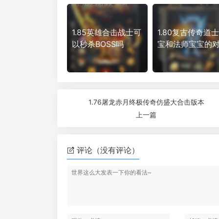
1.85英雄合击战士可
1.80复古传奇道
以秒杀BOSS吗
宝和法师宝宝的
1.76屠龙赤月终极传奇仿盛大合击版本
上一篇
评论（没有评论）