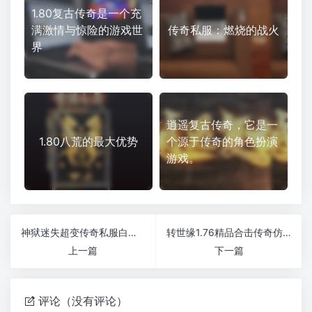
1.80复古传奇是一个充
满激情与惊险的游戏世
传奇私服：燃烧的战火
界
逍遥复古传奇，它是一
1.80八荒的最大优势
个源于传奇的角色扮演
游戏。
神狱迷失超变传奇私服白嫖送永久自动拾取
转世缘1.76精品合击传奇仿盛大版本首战首区
上一篇
下一篇
评论（没有评论）