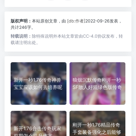
版权声明：
本站原创文章，由
[db:作者]
2022-09-26发表，
共计246字。
转载说明：
除特殊说明外本站文章皆由CC-4.0协议发布，转
载请注明出处。
新开一秒1.76传奇神兽
狼烟沉默传奇刚开一秒
宝宝应该如何去培养呢
SF散人好混绿色版传奇
刚开一秒1.76精品传奇
新开1.76合击传奇玩家
手套装备强化之后能够
前期怎么提升伤害