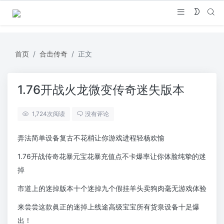
首页
合击传奇
正文
1.76开战火龙微变传奇迷失版本
1,724
次阅读
没有评论
弄法简单设备复古不花梢让你游戏进程轻杨欢愉
1.76开战传奇花暴元宝花暴充值点不卡爆率让你体脸纯挚的迷
掉
市道上的迷掉版本十个迷掉九个假挂羊头卖狗肉毫无游戏体验
来尝尝这款眞正的迷掉上线途高级宝宝所有货泉设备十足爆
出！