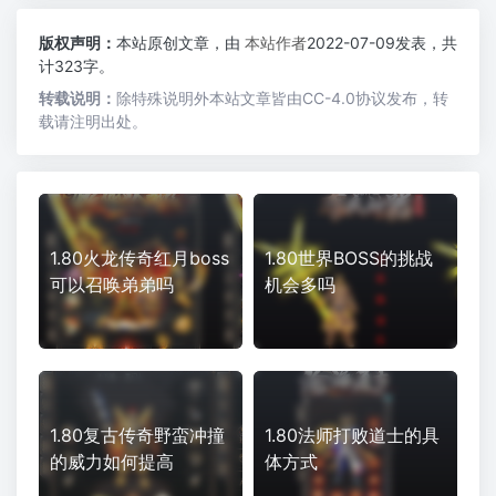
版权声明：
本站原创文章，由
本站作者
2022-07-09发表，共
计323字。
转载说明：
除特殊说明外本站文章皆由CC-4.0协议发布，转
载请注明出处。
1.80火龙传奇红月boss
1.80世界BOSS的挑战
可以召唤弟弟吗
机会多吗
1.80复古传奇野蛮冲撞
1.80法师打败道士的具
的威力如何提高
体方式