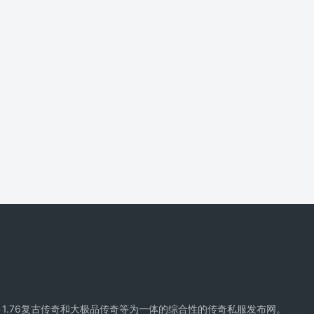
精品传奇、复古传奇、1.76复古传奇和大极品传奇等为一体的综合性的传奇私服发布网。