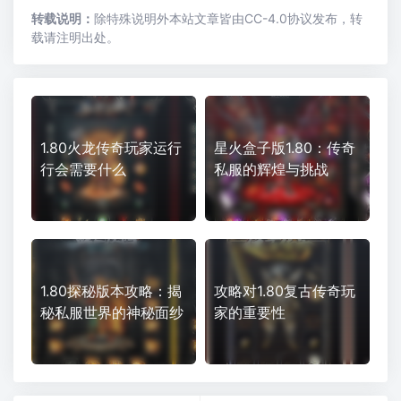
转载说明：
除特殊说明外本站文章皆由CC-4.0协议发布，转
载请注明出处。
1.80火龙传奇玩家运行
星火盒子版1.80：传奇
行会需要什么
私服的辉煌与挑战
1.80探秘版本攻略：揭
攻略对1.80复古传奇玩
秘私服世界的神秘面纱
家的重要性