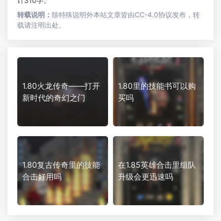
计310字。
转载说明：
除特殊说明外本站文章皆由CC-4.0协议发布，转
载请注明出处。
1.80火龙传奇——打开
1.80里的技能书可以购
新时代的奇幻之门
买吗
1.80复古传奇里的技能
在1.85英雄合击里组队
合击好用吗
升级会更迅速吗