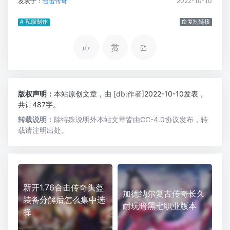
发表于：
合击传奇
2022-10-10
# 私服制作
复制链接
赏
版权声明：
本站原创文章，由
[db:作者]
2022-10-10发表，
共计487字。
转载说明：
除特殊说明外本站文章皆由CC-4.0协议发布，转
载请注明出处。
新开1.76合击传奇头盔
加德纳尔复古传奇长久
装备分解后怎么集中选
耐玩暗黑七职业版本
择