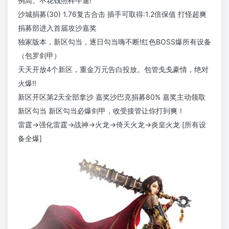
例高。不花钱照样牛逼!
沙城捐募(30) 1.76复古合击 插手可取得:1.2倍保值 打怪超爽
捐募部进入首届攻沙嘉奖
独家版本，新区勾当，逐日勾当嗨不断!红色BOSS爆所有设备
（包罗剑甲）
天天开放4个新区，重金万元告白投放。包管戋戋豪情，绝对
火爆!!
新区开区第2天全部拿沙 嘉奖沙巴克捐募80% 嘉奖主动领取
新区勾当 新区勾当必爆剑甲，收受接管让你打到爽！
雷霆→强化雷霆→战神→火龙→倚天火龙→炎皇火龙 [所有设
备全爆]