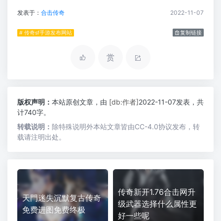
发表于：
合击传奇
2022-11-07
# 传奇sf手游发布网站
复制链接
赏
版权声明：
本站原创文章，由
[db:作者]
2022-11-07发表，共
计740字。
转载说明：
除特殊说明外本站文章皆由CC-4.0协议发布，转
载请注明出处。
传奇新开1.76合击网升
天門迷失沉默复古传奇
级武器选择什么属性更
免费进图免费终极
好一些呢