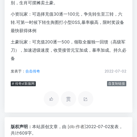
别，生肖可摆摊卖土豪。
小资玩家：可选择充值30逐一100元，争先转生至三转，六
转.可第一时候下转生舆图打小型0SS,暴率极高，限时奖设备
最快获得体例
土豪玩家：可充值200逐一500，领取全服独一回馈（高级军
刀），加速进级速度，收受接管元宝加成，暴率加成。持久必
备
发表于：
合击传奇
2022-07-02
# 传奇sf新服网
复制链接
赏
版权声明：
本站原创文章，由
[db:作者]
2022-07-02发表，
共计609字。