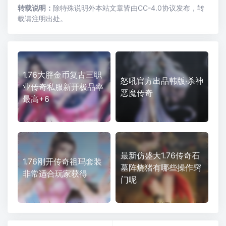
转载说明：
除特殊说明外本站文章皆由CC-4.0协议发布，转
载请注明出处。
1.76大胖金币复古三职
怒吼官方出品韩版·杀神
业传奇私服新开极品率
恶魔传奇
最高+6
最新仿盛大1.76传奇石
1.76刚开传奇祖玛套装
墓阵烧猪有哪些操作窍
非常适合玩家获得
门呢