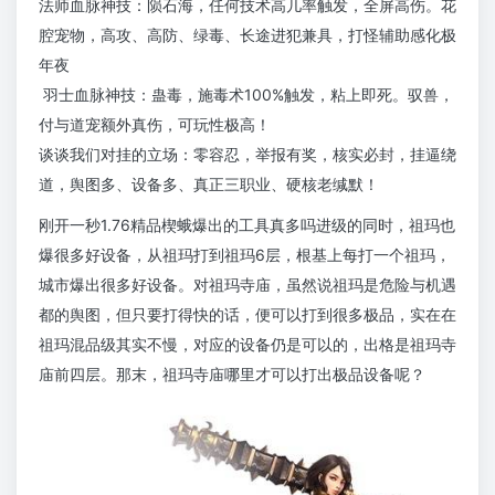
法师血脉神技：陨石海，任何技术高几率触发，全屏高伤。花
腔宠物，高攻、高防、绿毒、长途进犯兼具，打怪辅助感化极
年夜
羽士血脉神技：蛊毒，施毒术100%触发，粘上即死。驭兽，
付与道宠额外真伤，可玩性极高！
谈谈我们对挂的立场：零容忍，举报有奖，核实必封，挂逼绕
道，舆图多、设备多、真正三职业、硬核老缄默！
刚开一秒1.76精品楔蛾爆出的工具真多吗进级的同时，祖玛也
爆很多好设备，从祖玛打到祖玛6层，根基上每打一个祖玛，
城市爆出很多好设备。对祖玛寺庙，虽然说祖玛是危险与机遇
都的舆图，但只要打得快的话，便可以打到很多极品，实在在
祖玛混品级其实不慢，对应的设备仍是可以的，出格是祖玛寺
庙前四层。那末，祖玛寺庙哪里才可以打出极品设备呢？