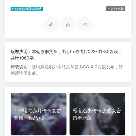
# 传奇私服我本沉默
复制链接
赏
版权声明：
本站原创文章，由
[db:作者]
2023-01-30发表，
共计1069字。
转载说明：
除特殊说明外本站文章皆由CC-4.0协议发布，转
载请注明出处。
1.76蟠龙赤月传奇复古
霸者迷失传奇仿盛大合
专属小极品+5
击全新版