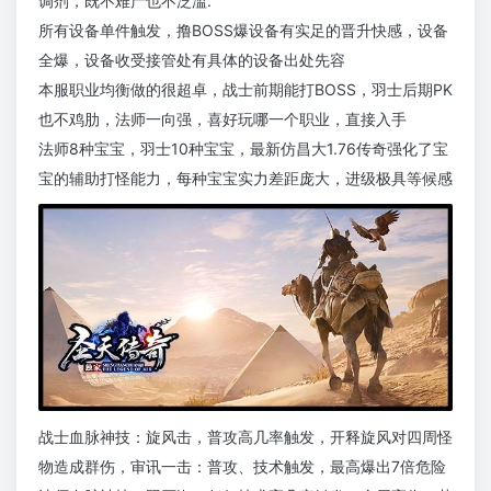
调剂，既不难产也不泛滥.
所有设备单件触发，撸BOSS爆设备有实足的晋升快感，设备
全爆，设备收受接管处有具体的设备出处先容
本服职业均衡做的很超卓，战士前期能打BOSS，羽士后期PK
也不鸡肋，法师一向强，喜好玩哪一个职业，直接入手
法师8种宝宝，羽士10种宝宝，最新仿昌大1.76传奇强化了宝
宝的辅助打怪能力，每种宝宝实力差距庞大，进级极具等候感
战士血脉神技：旋风击，普攻高几率触发，开释旋风对四周怪
物造成群伤，审讯一击：普攻、技术触发，最高爆出7倍危险