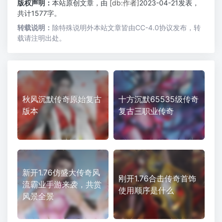
版权声明：
本站原创文章，由
[db:作者]
2023-04-21发表，
共计1577字。
转载说明：
除特殊说明外本站文章皆由CC-4.0协议发布，转
载请注明出处。
秋风沉默传奇原始复古
十方沉默65535级传奇
版本
复古三职业传奇
新开1.76仿盛大传奇风
刚开1.76合击传奇首饰
流霸业手游来袭，共赏
使用顺序是什么
风景全景