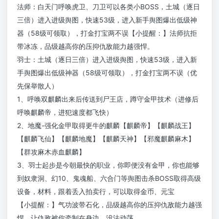
法师：白天门呼唤虎卫、刀卫可以各类小BOSS，土城（逐日
三倍）进入进级舆图，快速53级，进入新手舆图爆出低级神
器（58级可领取），打金打宝两不误【小提醒：】法师抗拒
带冰冻，品级越高你的压抑仇敌能力越强悍。
羽士：土城（逐日三倍）进入进级舆图，快速53级，进入新
手舆图爆出低级神器（58级可领取），打金打宝两不误（优
先保举散人）
1、呼唤双麒麟出来后传送到尸王店，蹲守金甲技术（进修后
呼唤麒麟帝，进犯速度都飞快）
2、地魔-强化金甲取得更牛的麒麟【麒麟帝】【麒麟战王】
【麒麟飞仙】【麒麟地魔】【麒麟天神】【邪魔麒麟麻木】
【群攻麻木赤血麒麟】
3、羽士起步是今朝最快的职业，你即便没有金甲，你也能够
到奴隶洞、幻10、鬼魂船、六合门等舆图击杀BOSS取得高级
设备，材料，跟着丢入拍卖行，可以取得金币、元宝
【小提醒：】气功波带石化，品级越高你的压抑仇敌能力越强
悍，让仇敌被你牵制在身边，没法动荡