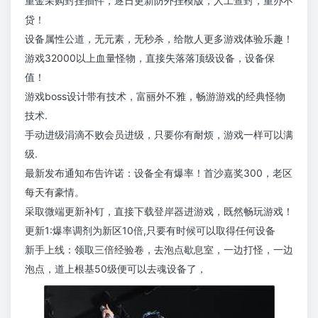
重金采购封挂插件，逐日更新防外挂模版，人工查封，重办不
贷！
设备属性公道，无元素，无秒杀，给散人更多游戏体验乐趣！
游戏32000以上血量怪物，直接失落落顶级设备，设备保
值！
游戏boss设计带有技术，富丽外不雅，畅游游戏的经典怪物
技术.
手动进级涓滴不败会员进级，只要你有耐烦，游戏一样可以满
级.
最新发布通知布告许诺：设备全有爆率！首沙嘉奖300，老区
每天有豪情。
采取微端更新补钉，直接下载登岸器进游戏，既然畅玩游戏！
更新1:爆率调剂为新区10倍,只要有时候可以取得任何设备
新手上线：领取三倍经验卷，去泡点歇息室，一边打怪，一边
泡点，道上根基50级便可以去魂设备了，