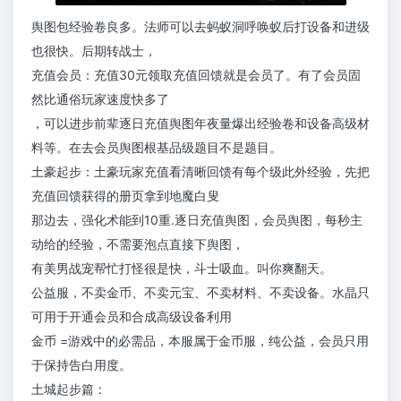
舆图包经验卷良多。法师可以去蚂蚁洞呼唤蚁后打设备和进级
也很快。后期转战士，
充值会员：充值30元领取充值回馈就是会员了。有了会员固
然比通俗玩家速度快多了
，可以进步前辈逐日充值舆图年夜量爆出经验卷和设备高级材
料等。在去会员舆图根基品级题目不是题目。
土豪起步：土豪玩家充值看清晰回馈有每个级此外经验，先把
充值回馈获得的册页拿到地魔白叟
那边去，强化术能到10重.逐日充值舆图，会员舆图，每秒主
动给的经验，不需要泡点直接下舆图，
有美男战宠帮忙打怪很是快，斗士吸血。叫你爽翻天。
公益服，不卖金币、不卖元宝、不卖材料、不卖设备。水晶只
可用于开通会员和合成高级设备利用
金币 =游戏中的必需品，本服属于金币服，纯公益，会员只用
于保持告白用度。
土城起步篇：