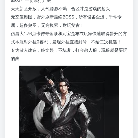
原03年一切靠打弄法
天天新区开放，人气源源不竭，合区才是游戏的起头
无充值舆图，野外刷新最终BOSS，所有设备全爆，千件专
属，超多舆图，无穷摸索，耐玩复古！
仿昌大1.76点卡传奇金条和元宝是布衣玩家快速取得晋升的方
式本服对外挂0容忍，发现外挂直接封号，不给二次机遇！
专为散人建造，纯文娱，不坑爹，打金散人服，玩服就是要玩
的爽