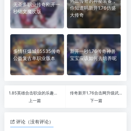
热血传奇的神秘装备，
无圣多职业传奇刚开一
你知道吗新开1.76仿盛
秒铭文魔次版
大传奇
多情狂爆城65535传奇
新开一秒1.76传奇神兽
公益复古单职业版本
宝宝应该如何去培养呢
1.85英雄合击职业的乐趣在哪里
传奇新开1.76合击网升级武器选择什么属性更好一些呢
上一篇
下一篇
评论（没有评论）