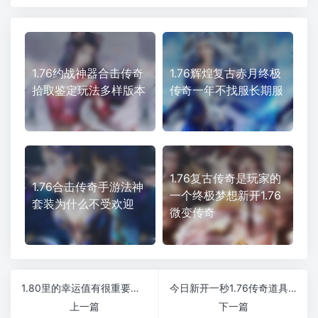
1.76约战神器合击传奇
1.76辉煌复古赤月终极
拾取鉴定玩法多样版本
传奇一年不找服长期服
1.76复古传奇是玩家的
1.76合击传奇手游法神
一个终极梦想新开1.76
套装为什么不受欢迎
微变传奇
1.80里的幸运值有很重要的作用吗
今日新开一秒1.76传奇道具副本卷轴的获得有什么途径
上一篇
下一篇