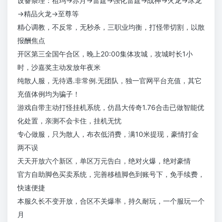
设备条理：祖玛→赤月→雷霆→强化雷霆→战神→火龙→冰龙
→精品火龙→至尊等
精心调教，不反常，无秒杀，三职业均衡，打怪带切割，以散
报酬焦点
开区第三全国午合区，晚上20:00集体攻城，攻城时长1小
时，沙嘉奖主动发放年夜米
纯散人服，无待遇.非常例.无团队，独一官网平台充值，其它
充值体例均为骗子！
游戏自带主动打怪挂机系统，仿昌大传奇1.76合击已做智能优
化处置，亲测不会卡住，挂机无忧
专心做服，只为散人，布衣低消费，满10米提现，豪情打金
两不误
天天开放六个新区，单区万元告白，绝对火爆，绝对豪情
官方自助脚色买卖系统，完善移植脚色到账号下，免手续费，
快速便捷
本服久长不变开放，合区不关爆率，持久耐玩，一个服玩一个
月