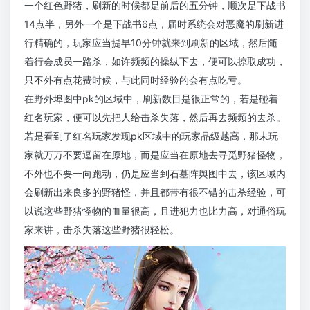
一个红色野猪，刷新的时候都是前后的五分钟，顺次是下战书
14点半，另外一个是下战书6点，届时系统会对恶魔的刷新进
行精确的，玩家应当提早10分钟就来到刷新的区域，然后随
着行会成员一路杀，如许频频的操纵下去，便可以掠取成功，
只不外有点花费时候，与此同时经验的会有点吃亏。
在野外埠图中pk的区域中，刷新数目是很正常的，若是碰着
红名玩家，便可以先把人给击杀失落，然后再去频频的去杀。
若是看到了红名玩家发现pk区域中的玩家品级越高，那末玩
家就万万不要逗留在原地，而是应当在原地去寻觅野猪怪物，
不外也不要一向跑动，仍是应当到石墓阵舆图中去，该区域内
会刷新出来良多的野猪怪，并且都带有很不错的击杀经验，可
以说这些野猪怪物的血量很高，且进犯力也比力高，对通俗玩
家来讲，击杀失落这些野猪很轻松。