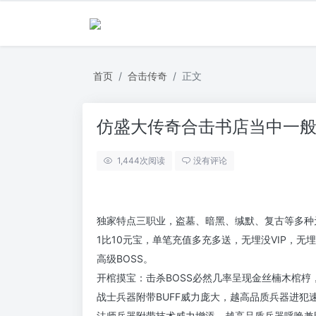
首页
合击传奇
正文
仿盛大传奇合击书店当中一
1,444
次阅读
没有评论
独家特点三职业，盗墓、暗黑、缄默、复古等多种
1比10元宝，单笔充值多充多送，无埋没VIP，
高级BOSS。
开棺摸宝：击杀BOSS必然几率呈现金丝楠木棺梈
战士兵器附带BUFF威力庞大，越高品质兵器进犯
法师兵器附带技术威力增添，越高品质兵器呼唤兼