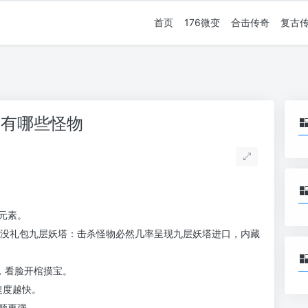
首页
176微变
合击传奇
复古
般有哪些怪物
元素。
无埋没礼包九层妖塔：击杀怪物必然几率呈现九层妖塔进口，内藏
，看脸开棺摸宝。
速度越快。
顾更强。