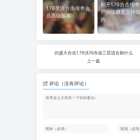
刚开1.76合击传
1.76灵境合击传奇会
尸洞练级是怎样
员高级版本
的
仿盛大合击1.76沃玛寺庙三层适合刷什么
上一篇
评论（没有评论）