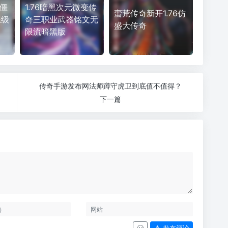
奇僵
1.76暗黑次元微变传
蛮荒传奇新开1.76仿
练级
奇三职业武器铭文无
盛大传奇
限流暗黑版
传奇手游发布网法师蹲守虎卫到底值不值得？
下一篇