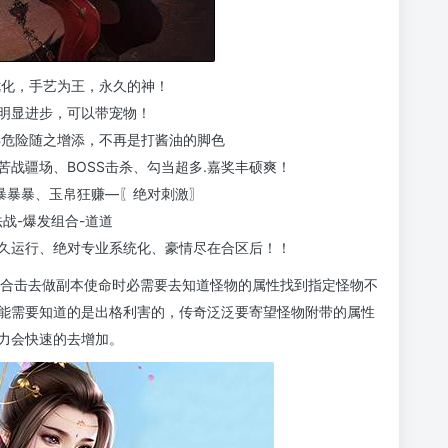
优化，手艺为王，永久的神！
明显进步，可以带宠物！
B危险随之增添，不再是打酱油的脚色
战疆场、BOSS击杀、勾当超多.嘉奖丰硕爽！
备暴暴暴、玉帛狂赚—〖绝对刺激〗
法战-爆发组合-道道
久运行、绝对专业系统化、豪情尽在合区后！！
6合击去做副本使命时必需要去知道怪物的属性找到指定怪物不
能需要知道的是出格利害的，传奇泛泛要寄望怪物附带的属性
力会快速的去增加。