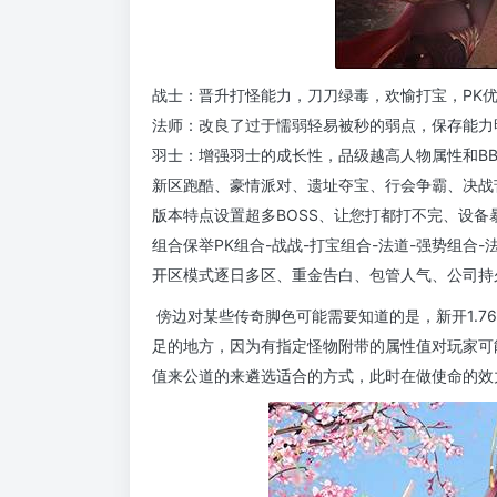
战士：晋升打怪能力，刀刀绿毒，欢愉打宝，PK
法师：改良了过于懦弱轻易被秒的弱点，保存能力
羽士：增强羽士的成长性，品级越高人物属性和B
新区跑酷、豪情派对、遗址夺宝、行会争霸、决战苦
版本特点设置超多BOSS、让您打都打不完、设
组合保举PK组合-战战-打宝组合-法道-强势组合-
开区模式逐日多区、重金告白、包管人气、公司持
傍边对某些传奇脚色可能需要知道的是，新开1.7
足的地方，因为有指定怪物附带的属性值对玩家可
值来公道的来遴选适合的方式，此时在做使命的效