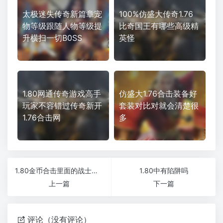
太极迷失传奇新篇章宠
100%仿盛大传奇1.76
物等级跟随人物等级提
比奇国王有哪些高级精
升横扫一切B0SS
英怪
1.80网通传奇游戏高手
仿盛大1.76合击装备好
玩家不容错过传奇新开
套装对比对就会清楚很
1.76合击网
多
1.80金币合击里面的战士需要把自动补给设置好新开1.76微变传奇
1.80中有陷阱吗
上一篇
下一篇
评论（没有评论）