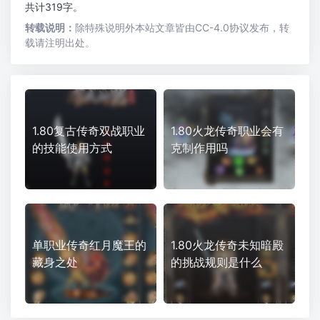
共计319字。
转载说明：
除特殊说明外本站文章皆由CC-4.0协议发布，转
载请注明出处。
1.80复古传奇双战职业
1.80火龙传奇职业会有
的技能使用方式
克制作用吗
单职业传奇红月魔王的
1.80火龙传奇未知暗殿
藏身之处
的挑战规则是什么