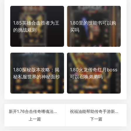
1.85英雄合击胜者为王
1.80里的技能书可以购
的挑战规则
买吗
1.80探秘版本攻略：揭
1.80火龙传奇红月boss
秘私服世界的神秘面纱
可以召唤弟弟吗
新开1.76合击传奇嗜魂法杖这何时来刷
祝福油能帮助传奇手游新服网玩家获得幸运
上一篇
下一篇