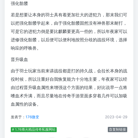
强化骷髅
若是想要让本身的羽士具有着更加壮大的进犯力，那末我们可
以把强化骷髅学起来，由于强化骷髅固然没有神兽那末耐打，
可是它的进犯力倒是要比麒麟要更高一些的，所以年夜家可以
进修强化骷髅，以后便可以便利地按照分歧的战役环境，选择
响应的呼唤兽。
晋升吸血
由于羽士玩家当前来讲战役都是打的持久战，会拉长本身的战
役时候，所以注重好自我恢复能力十分地主要，年夜家可以经
由过程晋升吸血属性来增强这个方面的结果，好比说早一点将
嗜血术升满，而且尽量地在传奇手游里面多穿着几件可以加吸
血属性的设备。
发表于：
176微变
2023-04-29
# 1.76烽火精品传奇私服网站
复制链接