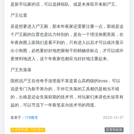
是新手玩家的话，可以选择组队、或是本身双开来刷尸王。
尸王位置
若是想要进入尸王殿，那末年夜家还需要注重一点，那就是这
个尸王殿的位置也是比力特别的，是在一个埋没舆图里面，在
年夜舆图上面我们是看不到的，只有进入以后才可以或许显示
出小舆图，必然要好好地把握相干的精确坐标点，才可以或许
更便利地进入，这个年夜家也都应当好好地注重起来。
尸王失落落
固然说尸王在传奇手游里面不算是甚么高档级的boss，可以
说是专门为新手筹办的，不外它失落的工具都仍是相当不错
的，出格是还会失落前期的技术书，对玩家们来讲也长短常有
益的，可以节流下一年夜笔采办技术书的用度。
发表于：
176微变
2023-12-27
# 传奇私服1.76仿盛大
复制链接