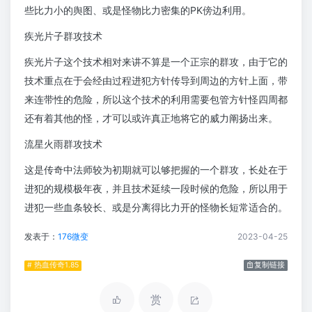
些比力小的舆图、或是怪物比力密集的PK傍边利用。
疾光片子群攻技术
疾光片子这个技术相对来讲不算是一个正宗的群攻，由于它的
技术重点在于会经由过程进犯方针传导到周边的方针上面，带
来连带性的危险，所以这个技术的利用需要包管方针怪四周都
还有着其他的怪，才可以或许真正地将它的威力阐扬出来。
流星火雨群攻技术
这是传奇中法师较为初期就可以够把握的一个群攻，长处在于
进犯的规模极年夜，并且技术延续一段时候的危险，所以用于
进犯一些血条较长、或是分离得比力开的怪物长短常适合的。
发表于：
176微变
2023-04-25
# 热血传奇1.85
复制链接
赏