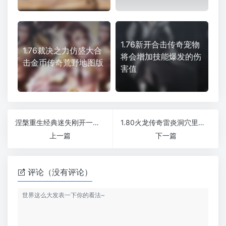
1.76新开合击传奇宠物
1.76裁决之力仿盛大合
将会增加技能爆发的伤
击金币传奇荒野地图版
害值
涅槃重生经典迷失刚开一秒传奇散人白嫖版本
1.80火龙传奇雷炎洞穴里的怪物有哪些特点
上一篇
下一篇
评论（没有评论）