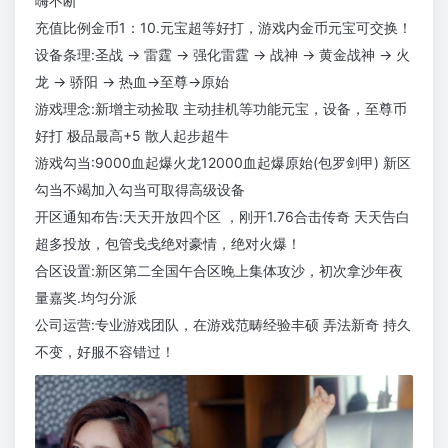
嗨不断
充值比例金币1：10.元宝超等好打，游戏内金币元宝可交换！
设备条理:圣战 → 雷霆 → 强化雷霆 → 战神 → 黄金战神 → 火
龙 → 骄阳 → 热血→至尊→原始
游戏理念:新增主动捡取 主动挂机等功能元宝，设备，至尊币
好打 极品最高+5 散人起步超牛
游戏勾当:9000血起爆火龙12000血起爆原始(包罗剑甲) 新区
勾当不竭加入勾当可取得高级设备
开区通知布告:天天开放四个区 ，刚开1.76合击传奇 天天告白
超多投放，包管戋戋绝对豪情，绝对火爆！
合区设置:新区第二全国午合区晚上集体攻沙，初次拿沙年夜
量嘉奖.均匀分派
公司运营:专业游戏团队，在游戏范畴经验丰硕 弄法新奇 持久
不变，好服不容错过！