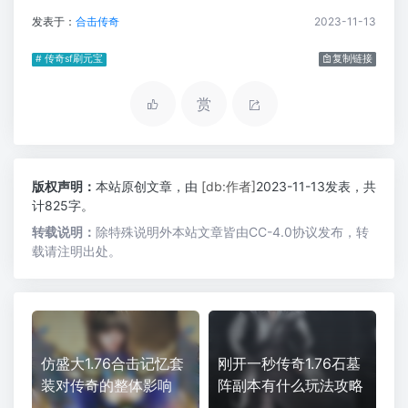
发表于：
合击传奇
2023-11-13
# 传奇sf刷元宝
复制链接
赏
版权声明：
本站原创文章，由
[db:作者]
2023-11-13发表，共
计825字。
转载说明：
除特殊说明外本站文章皆由CC-4.0协议发布，转
载请注明出处。
仿盛大1.76合击记忆套
刚开一秒传奇1.76石墓
装对传奇的整体影响
阵副本有什么玩法攻略