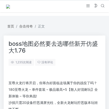
首页
合击传奇
正文
boss地图必然要去选哪些新开仿盛
大1.76
1,235
次阅读
没有评论
至尊火龙行将开启，你筹办好面临这场属于你的战役了吗？
180至尊火龙 – 单件套装 – 极品最高+5【散人好混耐玩】全
新体验 – 等你来战!
沙捐只需20设备狞恶满屏光柱，全新火龙耐玩狞恶版本玩转